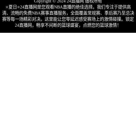
Copyright © 2024 24直播网 版权所有
⭐️夏日⭐24直播网是您观看NBA直播的绝佳选择。我们专注于提供高
清、流畅的免费NBA赛事直播服务，全面覆盖常规赛、季后赛乃至总决
赛等每一场精彩对决。这里能让您零延迟感受赛场上的激情碰撞。锁定
24直播网，畅享不间断的篮球盛宴，点燃您的篮球激情！