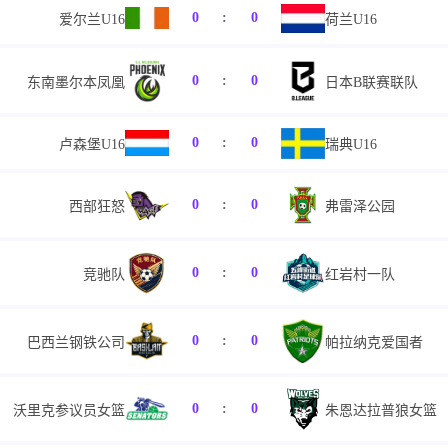
0
:
0
爱尔兰U16
荷兰U16
0
:
0
东南墨尔本凤凰
日本B联赛联队
0
:
0
卢森堡U16
瑞典U16
0
:
0
西部狂怒
弗雷泽公园
0
:
0
竞驰队
红岩村一队
0
:
0
巴西兰钢铁公司
帕拉纳克爱国者
0
:
0
沃里克参议员女篮
朱恩达拉普狼女篮