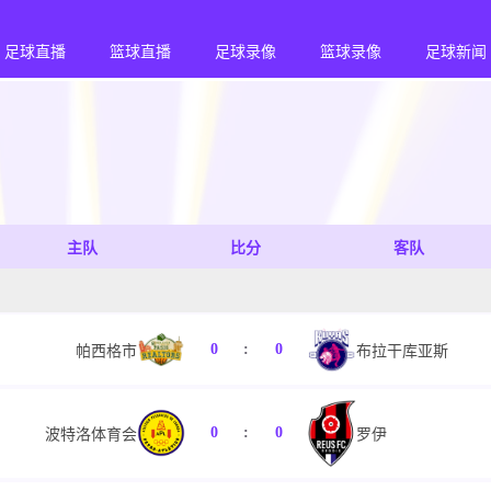
足球直播
篮球直播
足球录像
篮球录像
足球新闻
主队
比分
客队
0
:
0
帕西格市
布拉干库亚斯
0
:
0
波特洛体育会
罗伊