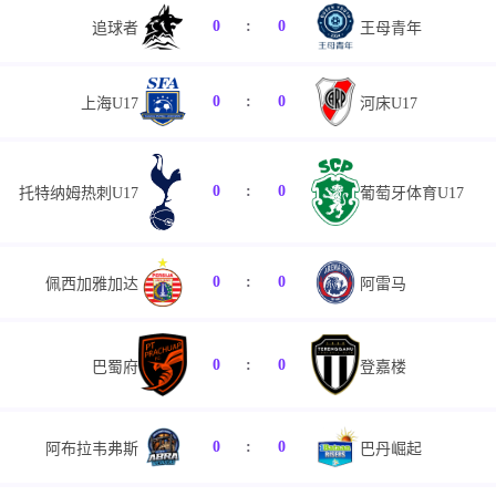
0
:
0
追球者
王母青年
0
:
0
上海U17
河床U17
0
:
0
托特纳姆热刺U17
葡萄牙体育U17
0
:
0
佩西加雅加达
阿雷马
0
:
0
巴蜀府
登嘉楼
0
:
0
阿布拉韦弗斯
巴丹崛起