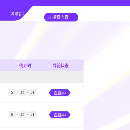
篮球新闻
倒计时
当前状态
:
:
5
38
30
直播中
:
:
6
38
30
直播中