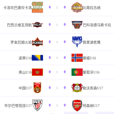
0
:
0
卡洛坎巴唐坎卡洛
比南拉古纳
0
:
0
巴西兰维瓦领航
巴科洛德马斯卡拉
0
:
0
罗金厄姆火焰
佩里湖老鹰
0
:
0
波黑U16
挪威U16
0
:
0
黑山U16
葡萄牙U16
0
:
0
中国U17
勒沃库森U17
0
:
0
毕尔巴鄂竞技U17
阿森纳U17