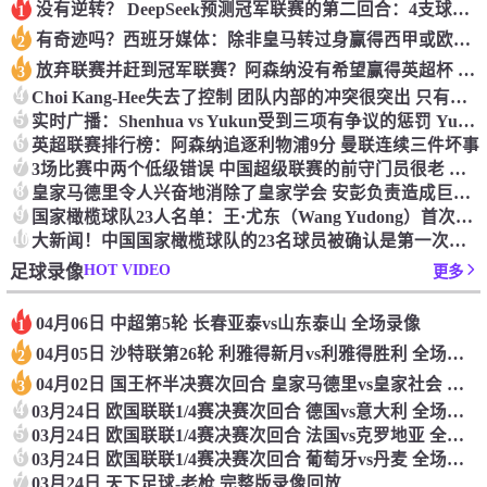
没有逆转？ DeepSeek预测冠军联赛的第二回合：4支球队在第一回合中获胜 枪手输了
1
有奇迹吗？西班牙媒体：除非皇马转过身赢得西甲或欧洲冠军
2
放弃联赛并赶到冠军联赛？阿森纳没有希望赢得英超杯 赢得欧洲冠军的可能性
3
4
Choi Kang-Hee失去了控制 团队内部的冲突很突出 只有一个人可以从水火中拯救崔孔
5
实时广播：Shenhua vs Yukun受到三项有争议的惩罚 Yukun将向中国足球联合会提出投诉
6
英超联赛排行榜：阿森纳追逐利物浦9分 曼联连续三件坏事
7
3场比赛中两个低级错误 中国超级联赛的前守门员很老 是时候让位了 最好的继任者出现
8
皇家马德里令人兴奋地消除了皇家学会 安彭负责造成巨大的灾难！
9
国家橄榄球队23人名单：王·尤东（Wang Yudong）首次被选为第11名 塞吉尼奥（Serginho）在名单上
10
大新闻！中国国家橄榄球队的23名球员被确认是第一次进入阵容
HOT VIDEO
足球录像
更多
04月06日 中超第5轮 长春亚泰vs山东泰山 全场录像
1
04月05日 沙特联第26轮 利雅得新月vs利雅得胜利 全场录像
2
04月02日 国王杯半决赛次回合 皇家马德里vs皇家社会 全场录像
3
4
03月24日 欧国联联1/4赛决赛次回合 德国vs意大利 全场录像回放
5
03月24日 欧国联联1/4赛决赛次回合 法国vs克罗地亚 全场录像回放
6
03月24日 欧国联联1/4赛决赛次回合 葡萄牙vs丹麦 全场录像回放
7
03月24日 天下足球-老枪 完整版录像回放