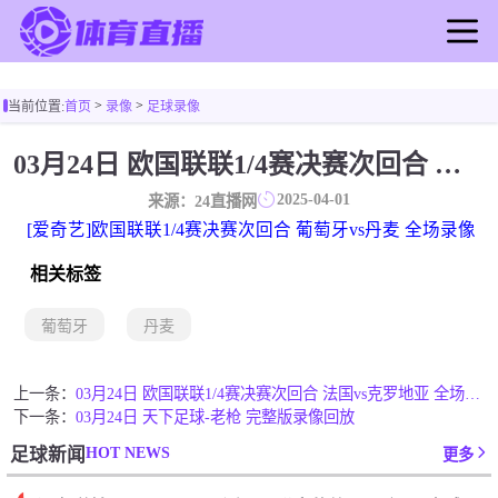
首页
>
>
当前位置:
首页
录像
足球录像
足球直播
篮球直播
03月24日 欧国联联1/4赛决赛次回合 葡萄牙vs丹麦 全场录像回放
足球录像
2025-04-01
来源：24直播网
篮球录像
[爱奇艺]欧国联联1/4赛决赛次回合 葡萄牙vs丹麦 全场录像
足球新闻
相关标签
篮球新闻
葡萄牙
丹麦
上一条：
03月24日 欧国联联1/4赛决赛次回合 法国vs克罗地亚 全场录像回放
下一条：
03月24日 天下足球-老枪 完整版录像回放
HOT NEWS
足球新闻
更多