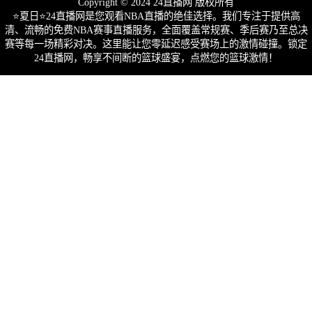
Copyright © 2024 24直播网 版权所有
⭐️夏日⭐24直播网是您观看NBA直播的绝佳选择。我们专注于提供高
清、流畅的免费NBA赛事直播服务，全面覆盖常规赛、季后赛乃至总决
赛等每一场精彩对决。这里能让您零延迟感受赛场上的激情碰撞。锁定
24直播网，畅享不间断的篮球盛宴，点燃您的篮球激情！